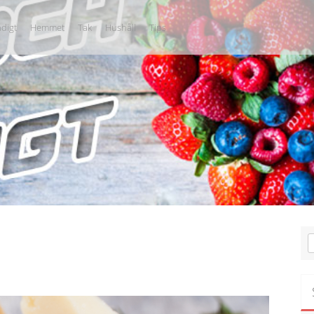
digt
Hemmet
Tak
Hushåll
Tips