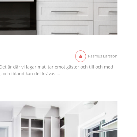
Rasmus Larsson
et är där vi lagar mat, tar emot gäster och till och med
t, och ibland kan det krävas ...