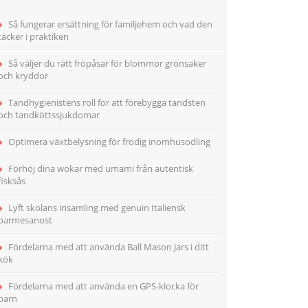
Så fungerar ersättning för familjehem och vad den
täcker i praktiken
Så väljer du rätt fröpåsar för blommor grönsaker
och kryddor
Tandhygienistens roll för att förebygga tandsten
och tandköttssjukdomar
Optimera växtbelysning för frodig inomhusodling
Förhöj dina wokar med umami från autentisk
fisksås
Lyft skolans insamling med genuin Italiensk
parmesanost
Fördelarna med att använda Ball Mason Jars i ditt
kök
Fördelarna med att använda en GPS-klocka för
barn