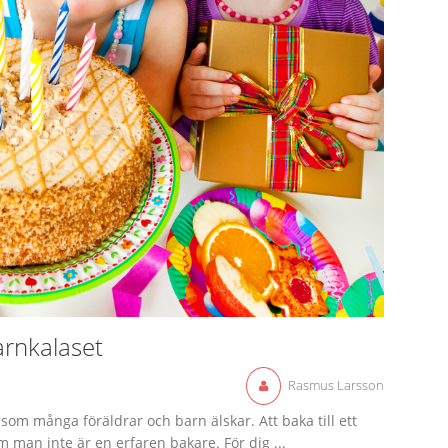
barnkalaset
Rasmus Larsson
som många föräldrar och barn älskar. Att baka till ett
 man inte är en erfaren bakare. För dig ...