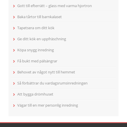
Gott till efterrätt – glass med varma hjortron
Baka tårtor till barnkalaset
Tapetsera om ditt kök
Ge ditt kök en uppfräschning
Köpa snygg inredning
Få bukt med pälsängrar
Behovet av något nytt till hemmet
Så förbättrar du vardagsrumsinredningen
Att bygga drömhuset
Vägar till en mer personlig inredning