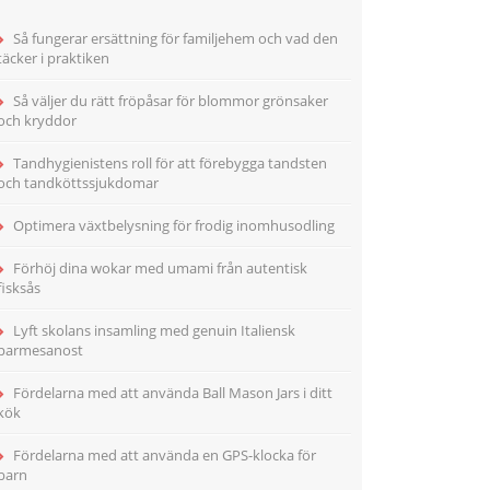
Så fungerar ersättning för familjehem och vad den
täcker i praktiken
Så väljer du rätt fröpåsar för blommor grönsaker
och kryddor
Tandhygienistens roll för att förebygga tandsten
och tandköttssjukdomar
Optimera växtbelysning för frodig inomhusodling
Förhöj dina wokar med umami från autentisk
fisksås
Lyft skolans insamling med genuin Italiensk
parmesanost
Fördelarna med att använda Ball Mason Jars i ditt
kök
Fördelarna med att använda en GPS-klocka för
barn