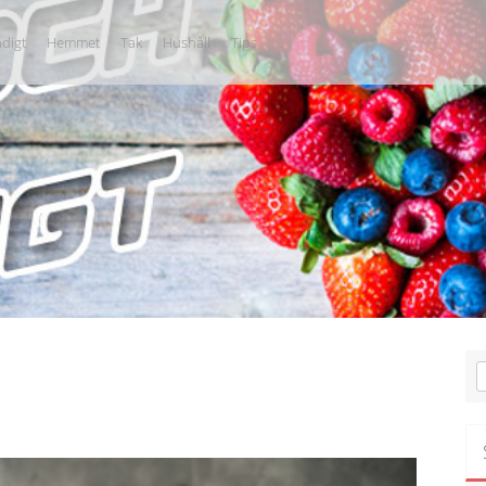
digt
Hemmet
Tak
Hushåll
Tips